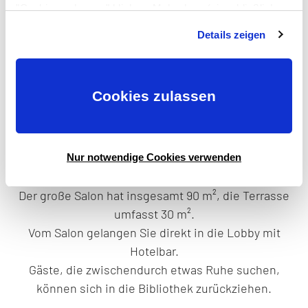
"Cookies zulassen" klicken. Mehr dazu (einschließlich
der Möglichkeit, die Einwilligungserklärung zu widerrufen)
Details zeigen
erfahren Sie in unserer
Datenschutzerklärung
—
Impressum
.
Cookies zulassen
Für Feiern bis max. 50 Personen
Nur notwendige Cookies verwenden
Der große Salon hat insgesamt 90 m², die Terrasse
umfasst 30 m².
Vom Salon gelangen Sie direkt in die Lobby mit
Hotelbar.
Gäste, die zwischendurch etwas Ruhe suchen,
können sich in die Bibliothek zurückziehen.