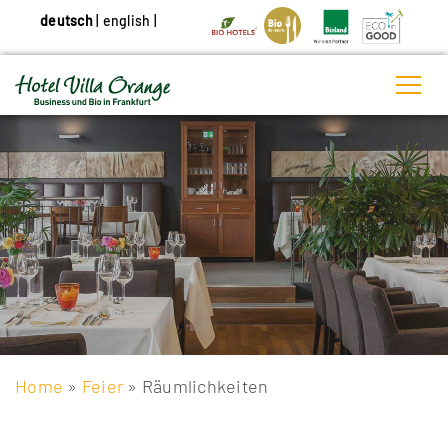
deutsch
|
english
|
Home
»
Feier
» Räumlichkeiten