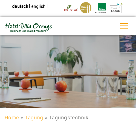
deutsch
|
english
|
Home
»
Tagung
» Tagungstechnik