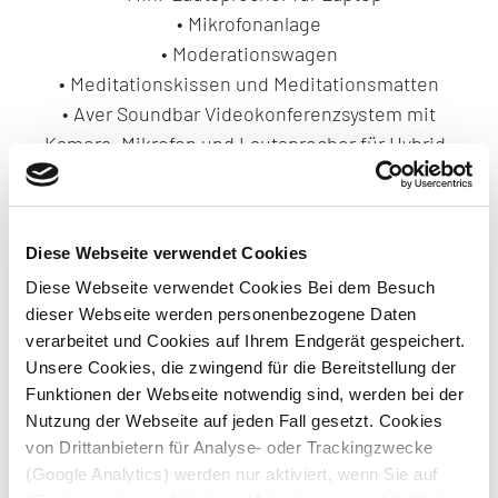
• Mikrofonanlage
• Moderationswagen
• Meditationskissen und Meditationsmatten
•
Aver Soundbar Videokonferenzsystem mit
Kamera, Mikrofon und Lautsprecher für Hybrid-
Meetings
Sollten Sie weitere Technik benötigen, zögern Sie
bitte nicht uns zu fragen. Wir sind Ihnen gerne
Diese Webseite verwendet Cookies
behilflich.
Diese Webseite verwendet Cookies Bei dem Besuch
dieser Webseite werden personenbezogene Daten
verarbeitet und Cookies auf Ihrem Endgerät gespeichert.
Wir beziehen unsere Ausstattung wie Möbel,
Unsere Cookies, die zwingend für die Bereitstellung der
Pinnwände oder Moderationszubehör vom
Funktionen der Webseite notwendig sind, werden bei der
renommierten Hersteller Neuland in Fulda,
Nutzung der Webseite auf jeden Fall gesetzt. Cookies
Hessen.
von Drittanbietern für Analyse- oder Trackingzwecke
(Google Analytics) werden nur aktiviert, wenn Sie auf