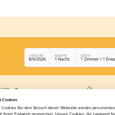
Buchungsmodul mit
CHECK-IN
NÄCHTE
GÄSTE
8/6/2026
1 Nacht
1 Zimmer / 1 Erw
 Villa Orange
Über uns
t Cookies
n: Christiane Hütte
› Zimmer
aße 1
t Cookies Bei dem Besuch dieser Webseite werden personenbe
› Biohotel
ankfurt am Main
uf Ihrem Endgerät gespeichert. Unsere Cookies, die zwingend für