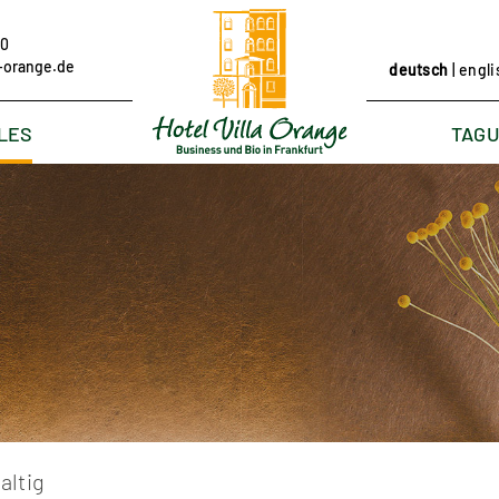
-0
a-orange.de
deutsch
|
engli
LES
TAG
altig