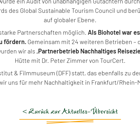
urde ein Audit von unabhängigen Gutachtern durchgef
ards des Global Sustainable Tourism Council und be
auf globaler Ebene.
 starke Partnerschaften möglich.
Als Biohotel war es
u fördern.
Gemeinsam mit 24 weiteren Betrieben – d
urden wir als „
Partnerbetrieb Nachhaltiges Reisezie
Hütte mit Dr. Peter Zimmer von TourCert.
stitut & Filmmuseum (DFF) statt, das ebenfalls zu de
wir uns für mehr Nachhaltigkeit in Frankfurt/Rhein-M
< Zurück zur Aktuelles-Übersicht