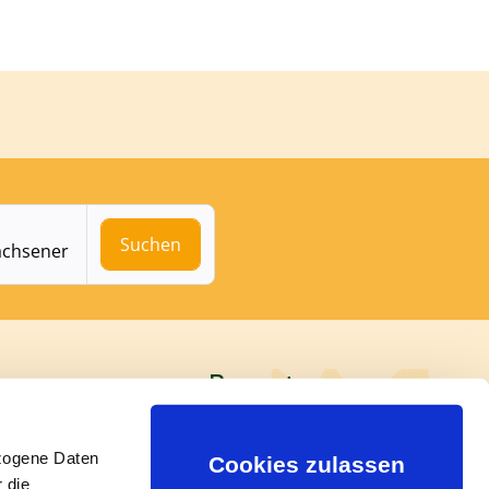
 ausgewählten Parametern öffnen
Suchen
achsener
Bewertungen
› Tripadvisor
zogene Daten
Cookies zulassen
› Google
 die