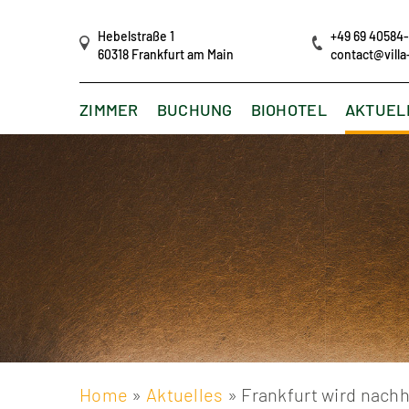
Hebelstraße 1
+49 69 40584
60318 Frankfurt am Main
contact@vill
ZIMMER
BUCHUNG
BIOHOTEL
AKTUEL
Home
»
Aktuelles
» Frankfurt wird nachh