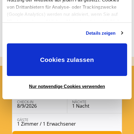
von Drittanbietern für Analyse- oder Trackingzwecke
www.lindengut.eu
(Google Analytics) werden nur aktiviert, wenn Sie auf
"Cookies zulassen" klicken. Mehr dazu (einschließlich
der Möglichkeit, die Einwilligungserklärung zu widerrufen)
Details zeigen
erfahren Sie in unserer
Datenschutzerklärung
—
Impressum
.
Cookies zulassen
Jetzt buchen
Nur notwendige Cookies verwenden
CHECK-IN
NÄCHTE
8/9/2026
1 Nacht
Buchungsmodul mit ausgewählten Parametern öffne
GÄSTE
1 Zimmer / 1 Erwachsener