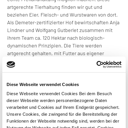
artgerechte Tierhaltung finden wir gut und
beziehen
Eier, Fleisch- und Wurstwaren von dort.
Als
Demeter-zertifizierter Hof
bewirtschaften Anja
Lindner und Wolfgang Gutberlet zusammen mit
ihrem Team ca.
120 Hektar
nach biologisch-
dynamischen Prinzipien. Die Tiere werden
artgerecht gehalten, mit Futter aus eigener
Landwirtschaft. So entstehen
hochwertige Bio-
Produkte
, die höchsten Standards entsprechen.
Das LindenGut verbindet Tradition mit moderner
Nachhaltigkeit – für echten Geschmack und
Diese Webseite verwendet Cookies
verantwortungsbewussten Genuss.
Diese Webseite verwendet Cookies Bei dem Besuch
dieser Webseite werden personenbezogene Daten
Mit dem LindenGut verbindet uns zudem die
verarbeitet und Cookies auf Ihrem Endgerät gespeichert.
Mitgliedschaft bei den BIO HOTELS und wir
Unsere Cookies, die zwingend für die Bereitstellung der
empfehlen es gerne für eine Tagung in der Nähe
Funktionen der Webseite notwendig sind, werden bei der
von Fulda.
Nutzung der Webseite auf jeden Fall gesetzt. Cookies